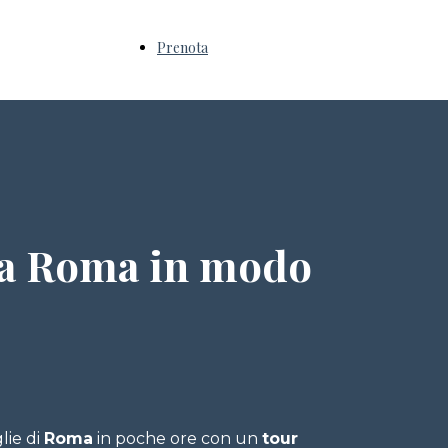
Prenota
a Roma in modo
lie di
Roma
in poche ore con un
tour